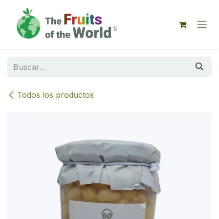
IR AL CONTENIDO
Todos los productos