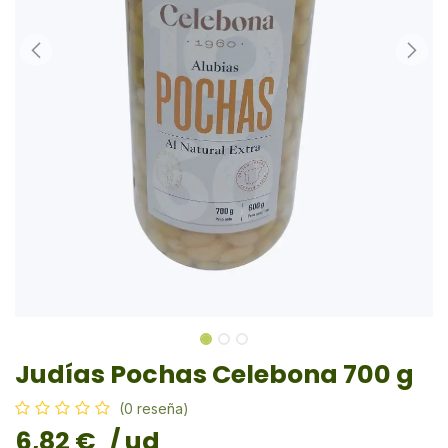
Judías Pochas Celebona 700 g
(0 reseña)
6,82
€
/ ud