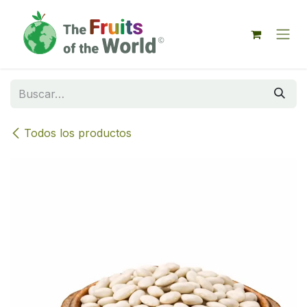
IR AL CONTENIDO
Todos los productos