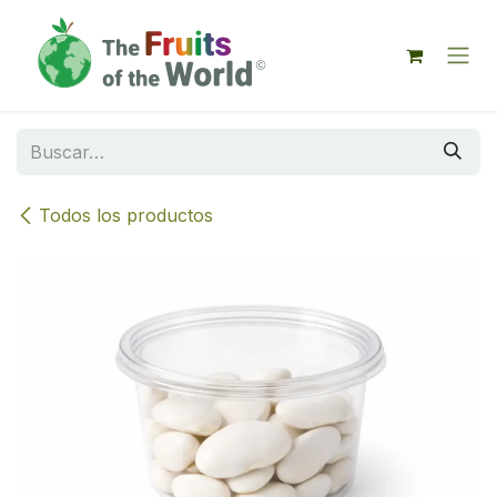
IR AL CONTENIDO
Todos los productos