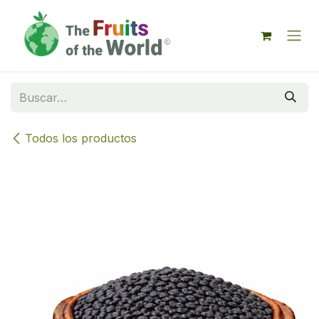
IR AL CONTENIDO
Todos los productos