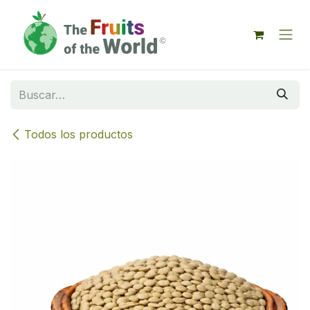
IR AL CONTENIDO
Todos los productos