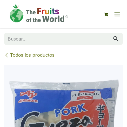
IR AL CONTENIDO
Todos los productos