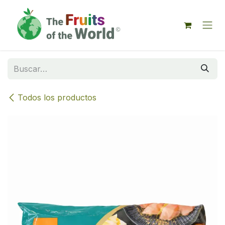
IR AL CONTENIDO
Todos los productos