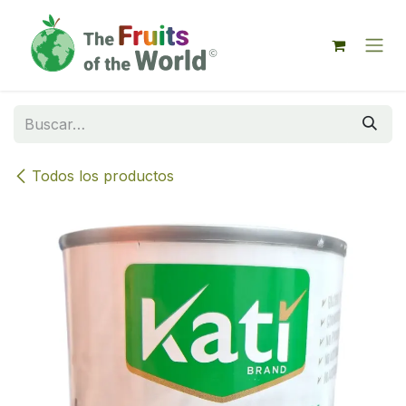
IR AL CONTENIDO
Todos los productos