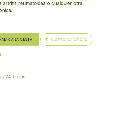
 artritis reumatoidea o cualquier otra
ónica.
Comprar ahora
ADIR A LA CESTA
s
es 24 horas