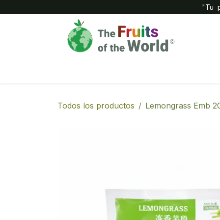
IR AL CONTENIDO
"Tu p
Inicio
Compañía
Tienda
Todos los productos
Lemongrass Emb 2