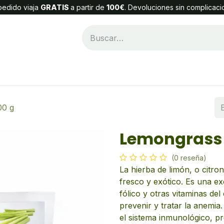
edido viaja
GRATIS
a partir de
100€
. Devoluciones sin complicaci
Categorías
Alta Cliente
Contáctenos
00 g
Lemongrass 
(0 reseña)
La hierba de limón, o citro
fresco y exótico. Es una ex
fólico y otras vitaminas de
prevenir y tratar la anemi
el sistema inmunológico, pre