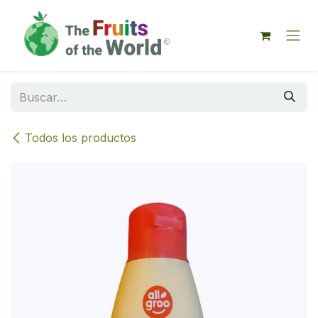
IR AL CONTENIDO
Todos los productos