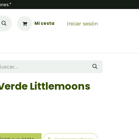
ones."
Mi cesta
Iniciar sesión
Verde Littlemoons