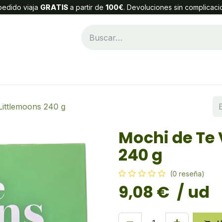
edido viaja
GRATIS
a partir de
100€
. Devoluciones sin complicaci
Categorías
Alta Cliente
Contáctenos
Littlemoons 240 g
Mochi de Te 
240 g
(0 reseña)
9,08
€
/ ud