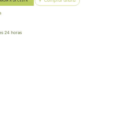
Comprar ahora
ADIR A LA CESTA
s
es 24 horas