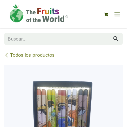
IR AL CONTENIDO
Todos los productos