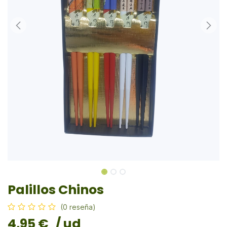
Palillos Chinos
(0 reseña)
4,95
€
/ ud