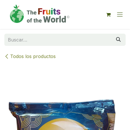
IR AL CONTENIDO
Todos los productos