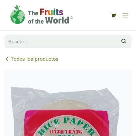
IR AL CONTENIDO
Todos los productos