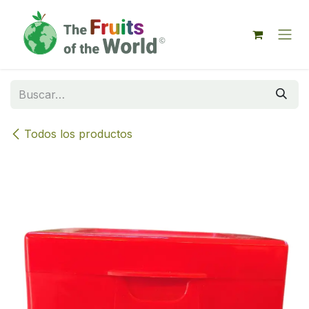
IR AL CONTENIDO
Todos los productos