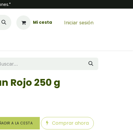
ones."
Mi cesta
Iniciar sesión
n Rojo 250 g
Comprar ahora
ADIR A LA CESTA