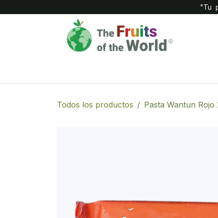
IR AL CONTENIDO
"Tu p
Inicio
Compañía
Tienda
Todos los productos
Pasta Wantun Rojo 