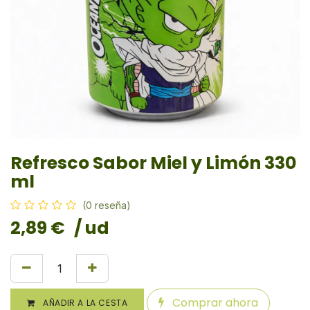
Refresco Sabor Miel y Limón 330
ml
(0 reseña)
2,89
€
/ ud
Comprar ahora
AÑADIR A LA CESTA