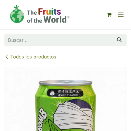
IR AL CONTENIDO
Todos los productos