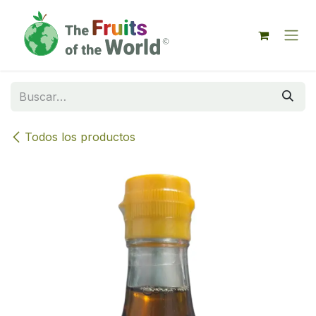
IR AL CONTENIDO
Todos los productos