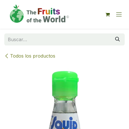
IR AL CONTENIDO
Todos los productos