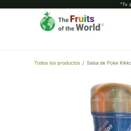
IR AL CONTENIDO
"Tu p
Inicio
Compañía
Tienda
Todos los productos
Salsa de Poke Kikk