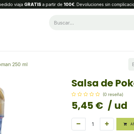
edido viaja
GRATIS
a partir de
100€
. Devoluciones sin complicaci
Categorías
Alta Cliente
Contáctenos
oman 250 ml
Salsa de Po
(0 reseña)
5,45
€
/ ud
AÑ