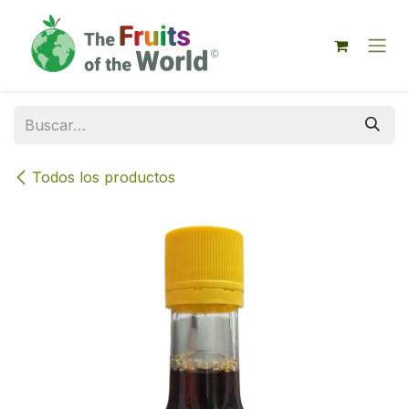
IR AL CONTENIDO
Todos los productos