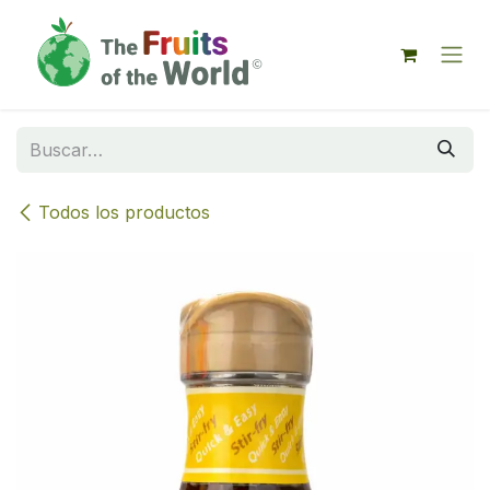
IR AL CONTENIDO
Todos los productos