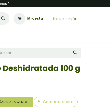
ones."
Mi cesta
Iniciar sesión
e Deshidratada 100 g
Comprar ahora
ADIR A LA CESTA