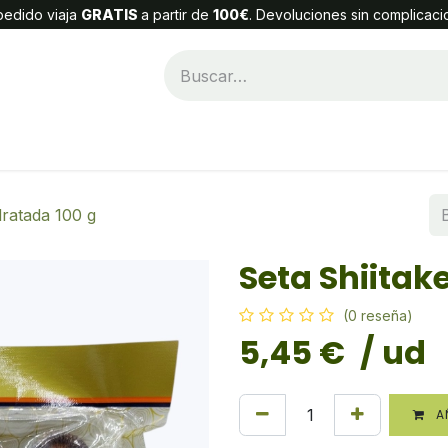
edido viaja
GRATIS
a partir de
100€
. Devoluciones sin complicaci
Categorías
Alta Cliente
Contáctenos
dratada 100 g
Seta Shiitak
(0 reseña)
5,45
€
/ ud
AÑ