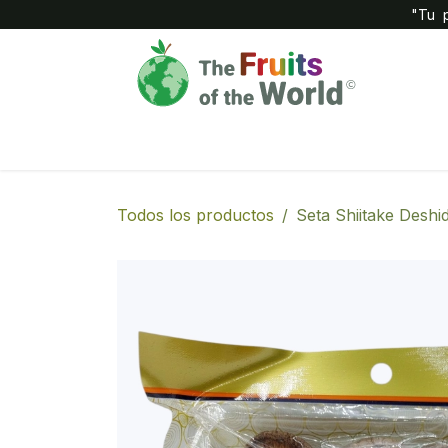
IR AL CONTENIDO
"Tu p
Inicio
Compañía
Tienda
Todos los productos
Seta Shiitake Deshi