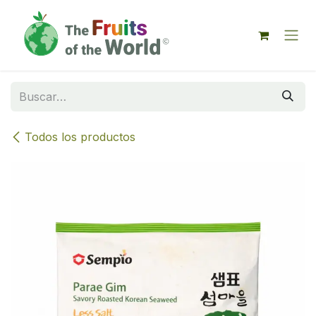
IR AL CONTENIDO
Todos los productos