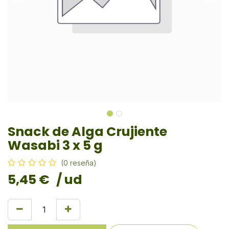
Snack de Alga Crujiente
Wasabi 3 x 5 g
(0 reseña)
5,45
€
/ ud