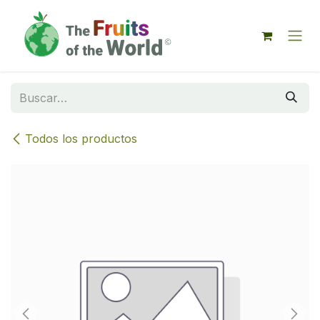
IR AL CONTENIDO
Todos los productos