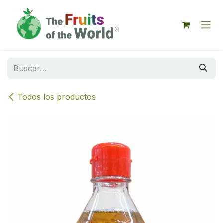
IR AL CONTENIDO
Todos los productos