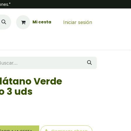
ones."
Mi cesta
Iniciar sesión
Plátano Verde
 3 uds