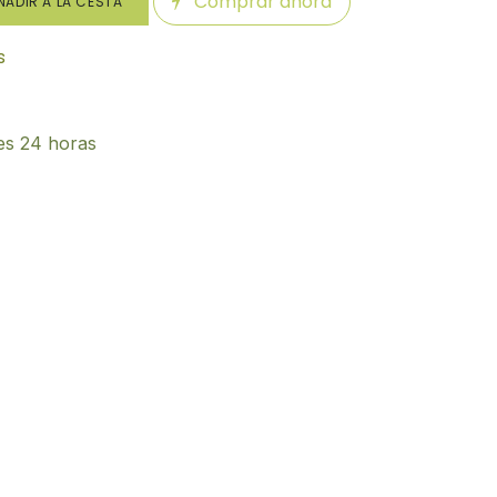
Comprar ahora
ADIR A LA CESTA
s
es 24 horas