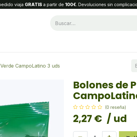
edido viaja
GRATIS
a partir de
100€
. Devoluciones sin complicaci
Categorías
Alta Cliente
Contáctenos
 Verde CampoLatino 3 uds
Bolones de 
CampoLatino
(0 reseña)
2,27
€
/ ud