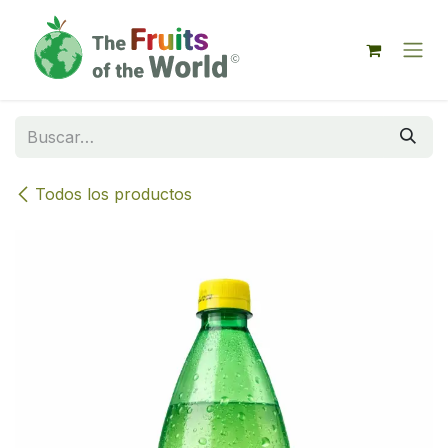
IR AL CONTENIDO
Todos los productos