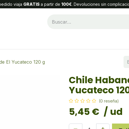
edido viaja
GRATIS
a partir de
100€
. Devoluciones sin complicaci
Categorías
Alta Cliente
Contáctenos
de El Yucateco 120 g
Chile Habane
Yucateco 120
(0 reseña)
5,45
€
/ ud