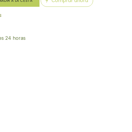
Comprar ahora
ADIR A LA CESTA
s
es 24 horas