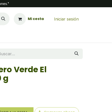
ones."
Mi cesta
Iniciar sesión
ro Verde El
 g