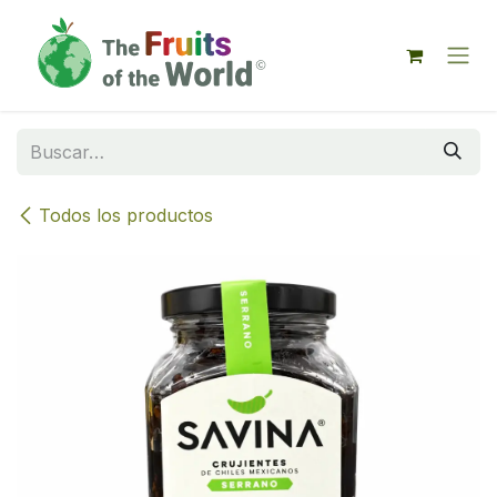
IR AL CONTENIDO
Todos los productos