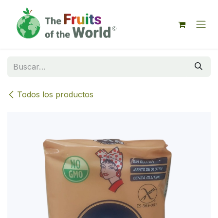
IR AL CONTENIDO
Todos los productos