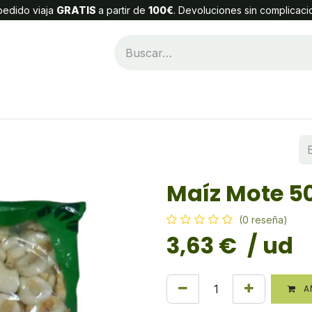
edido viaja
GRATIS
a partir de
100€
. Devoluciones sin complicaci
Categorías
Alta Cliente
Contáctenos
Maíz Mote 5
(0 reseña)
3,63
€
/ ud
AÑ