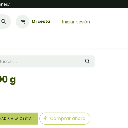
ones."
Mi cesta
Iniciar sesión
00 g
Comprar ahora
ADIR A LA CESTA