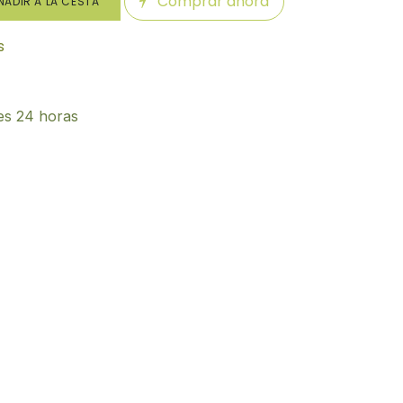
Comprar ahora
ADIR A LA CESTA
s
es 24 horas