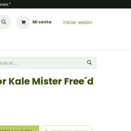
ones."
Mi cesta
Iniciar sesión
 Kale Mister Free´d