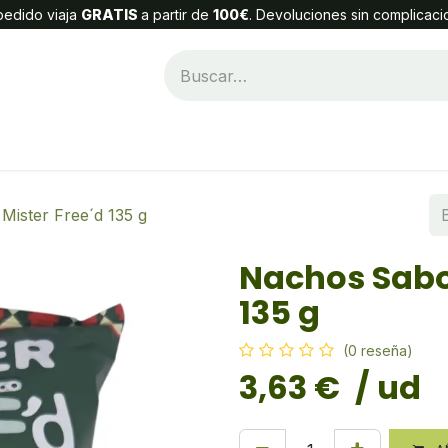
edido viaja
GRATIS
a partir de
100€
. Devoluciones sin complicaci
Categorías
Alta Cliente
Contáctenos
Mister Free´d 135 g
Nachos Sabor
135 g
(0 reseña)
3,63
€
/ ud