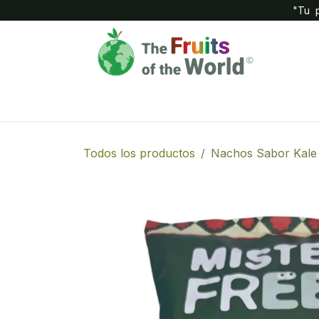
IR AL CONTENIDO
"Tu p
Inicio
Compañía
Tienda
Todos los productos
Nachos Sabor Kale 