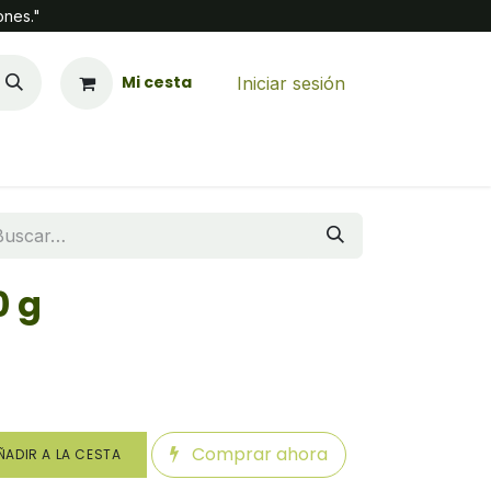
ones."
Mi cesta
Iniciar sesión
0 g
Comprar ahora
ADIR A LA CESTA