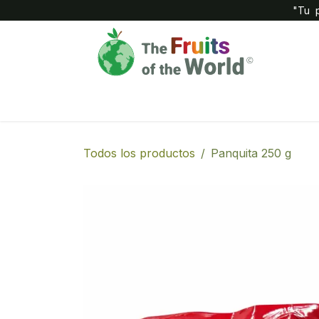
IR AL CONTENIDO
"Tu p
Inicio
Compañía
Tienda
Todos los productos
Panquita 250 g