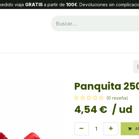
edido viaja
GRATIS
a partir de
100€
. Devoluciones sin complicaci
Categorías
Alta Cliente
Contáctenos
Panquita 25
(0 reseña)
4,54
€
/ ud
AÑ