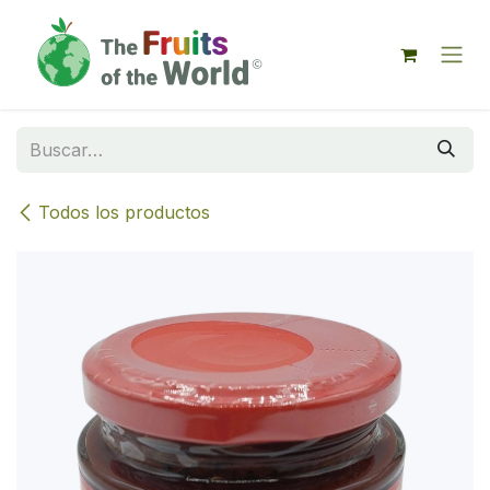
IR AL CONTENIDO
Todos los productos