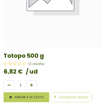
Totopo 500 g
(0 reseña)
6,82
€
/ ud
Comprar ahora
AÑADIR A LA CESTA