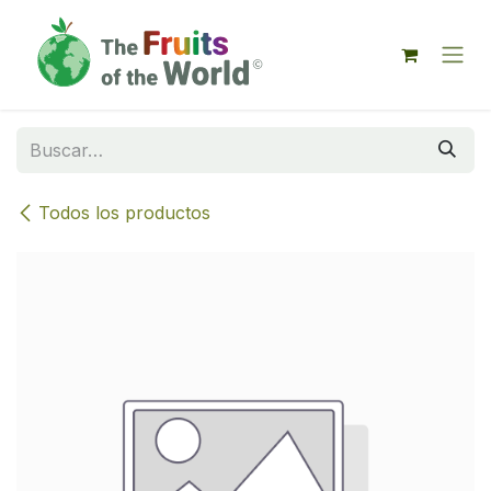
IR AL CONTENIDO
Todos los productos