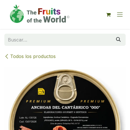
IR AL CONTENIDO
Todos los productos