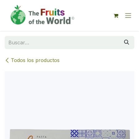
IR AL CONTENIDO
Todos los productos