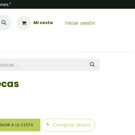
ones."
Mi cesta
Iniciar sesión
ecas
Comprar ahora
ADIR A LA CESTA