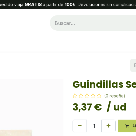
edido viaja
GRATIS
a partir de
100€
. Devoluciones sin complicaci
Categorías
Alta Cliente
Contáctenos
Guindillas S
(0 reseña)
3,37
€
/ ud
AÑ