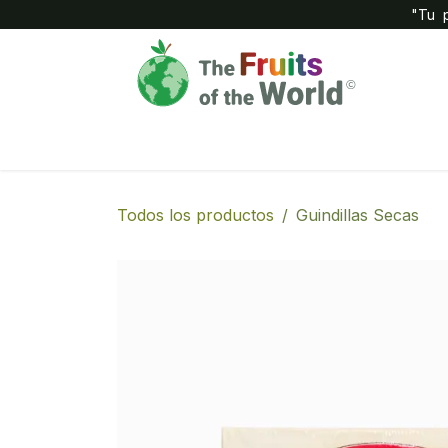
IR AL CONTENIDO
"Tu p
Inicio
Compañía
Tienda
Todos los productos
Guindillas Secas