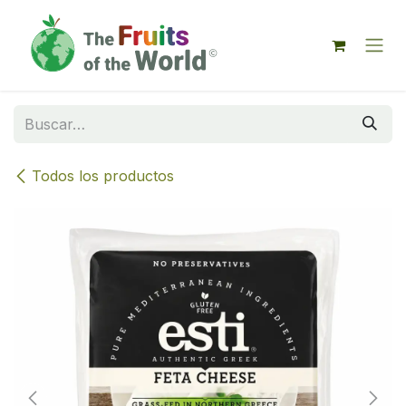
IR AL CONTENIDO
Todos los productos