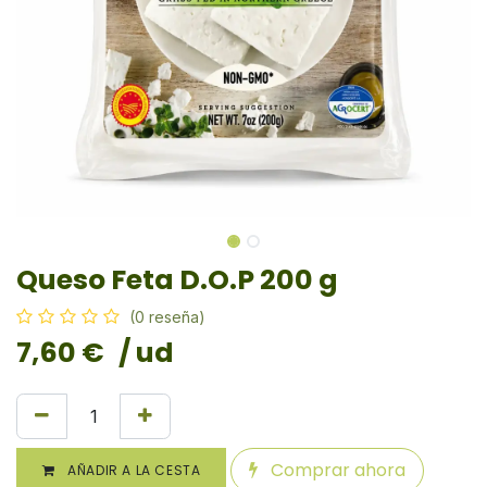
Queso Feta D.O.P 200 g
(0 reseña)
7,60
€
/ ud
Comprar ahora
AÑADIR A LA CESTA