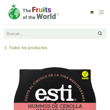
IR AL CONTENIDO
Todos los productos