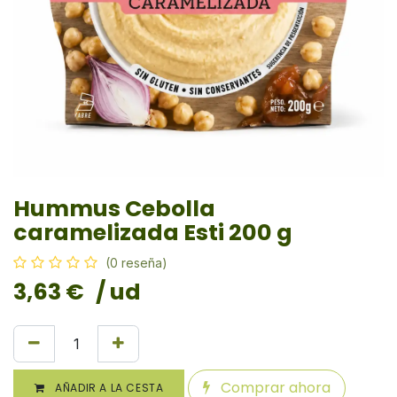
Hummus Cebolla
caramelizada Esti 200 g
(0 reseña)
3,63
€
/ ud
Comprar ahora
AÑADIR A LA CESTA