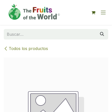
IR AL CONTENIDO
Todos los productos