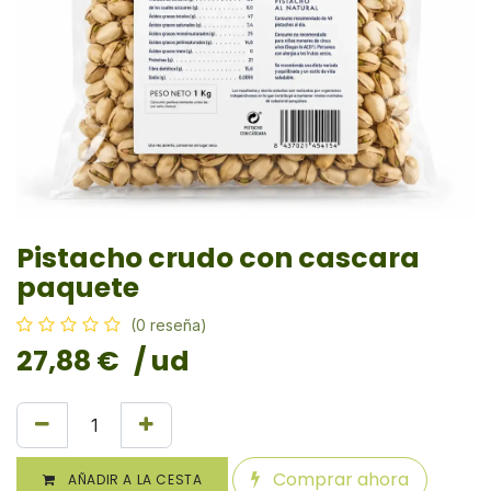
Pistacho crudo con cascara
paquete
(0 reseña)
27,88
€
/ ud
Comprar ahora
AÑADIR A LA CESTA