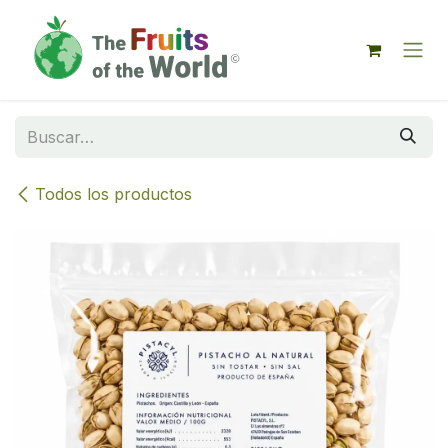
IR AL CONTENIDO
Todos los productos