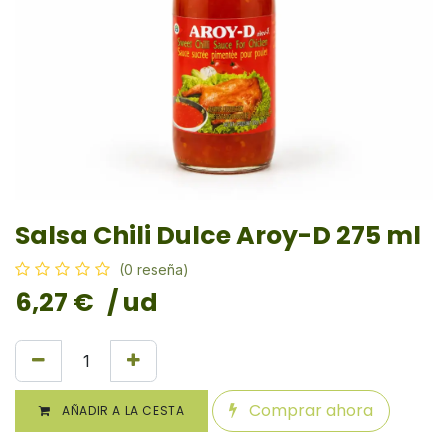
Salsa Chili Dulce Aroy-D 275 ml
(0 reseña)
6,27
€
/ ud
Comprar ahora
AÑADIR A LA CESTA