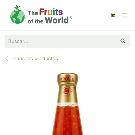
IR AL CONTENIDO
Todos los productos