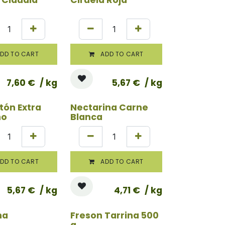
DD TO CART
ADD TO CART
7,60
€
/ kg
5,67
€
/ kg
tón Extra
Nectarina Carne
ño
Blanca
DD TO CART
ADD TO CART
5,67
€
/ kg
4,71
€
/ kg
na
Freson Tarrina 500
g