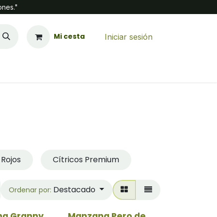
ones."
Mi cesta
Iniciar sesión
 Rojos
Cítricos Premium
Destacado
Ordenar por:
a Granny
Manzana Pero de