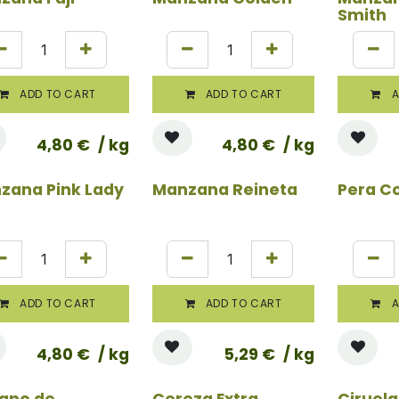
Smith
ADD TO CART
ADD TO CART
A
4,80
€
/ kg
4,80
€
/ kg
zana Pink Lady
Manzana Reineta
Pera C
ADD TO CART
ADD TO CART
A
4,80
€
/ kg
5,29
€
/ kg
tano de
Cereza Extra
Ciruela