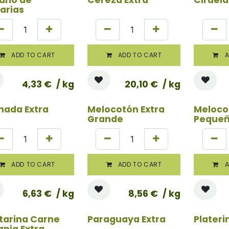
arias
ADD TO CART
ADD TO CART
A
4,33
€
/ kg
20,10
€
/ kg
nada Extra
Melocotón Extra
Meloco
Grande
Peque
ADD TO CART
ADD TO CART
A
6,63
€
/ kg
8,56
€
/ kg
tarina Carne
Paraguaya Extra
Plateri
anja Extra