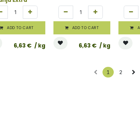
ADD TO CART
ADD TO CART
A
6,63
€
/ kg
6,63
€
/ kg
1
2