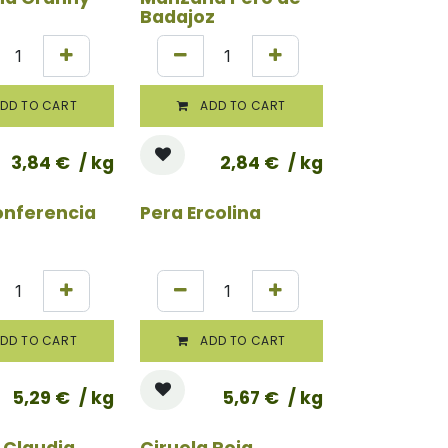
Badajoz
DD TO CART
ADD TO CART
3,84
€
/ kg
2,84
€
/ kg
onferencia
Pera Ercolina
DD TO CART
ADD TO CART
5,29
€
/ kg
5,67
€
/ kg
 Claudia
Ciruela Roja