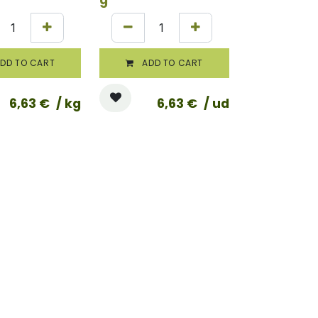
DD TO CART
ADD TO CART
6,63
€
/ kg
6,63
€
/ ud