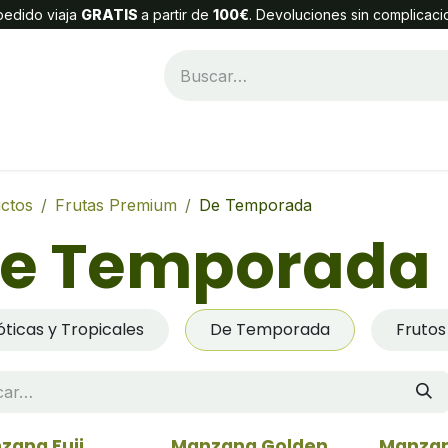
edido viaja
GRATIS
a partir de
100€
. Devoluciones sin complicaci
Categorías
Alta Cliente
Contáctenos
ctos
Frutas Premium
De Temporada
e Temporada
óticas y Tropicales
De Temporada
Frutos
zana Fuji
Manzana Golden
Manzan