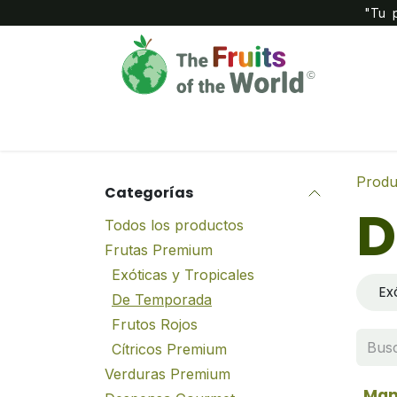
IR AL CONTENIDO
"Tu p
Inicio
Compañía
Tienda
Produ
Categorías
D
Todos los productos
Frutas Premium
Exóticas y Tropicales
Ex
De Temporada
Frutos Rojos
Cítricos Premium
Verduras Premium
Man