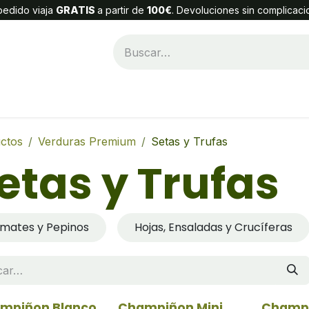
edido viaja
GRATIS
a partir de
100€
. Devoluciones sin complicaci
Categorías
Alta Cliente
Contáctenos
ctos
Verduras Premium
Setas y Trufas
etas y Trufas
mates y Pepinos
Hojas, Ensaladas y Crucíferas
mpiñon Blanco
Champiñon Mini
Champ