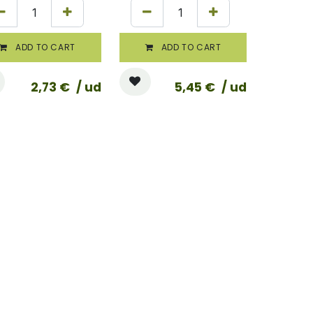
ADD TO CART
ADD TO CART
2,73
€
/ ud
5,45
€
/ ud