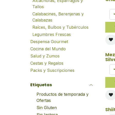
Alcachofas, Espárragos y
Tallos
Calabacines, Berenjenas y
Calabazas
Raíces, Bulbos y Tubérculos
Legumbres Frescas
Despensa Gourmet
Cocina del Mundo
Mez
Salud y Zumos
Silv
Cestas y Regalos
Packs y Suscripciones
Etiquetas
Productos de temporada y
Ofertas
Sin Gluten
Shi
Sin lactosa