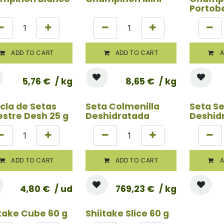
Portobe
ADD TO CART
ADD TO CART
A
5,76
€
/ kg
8,65
€
/ kg
cla de Setas
Seta Colmenilla
Seta Se
estre Desh 25 g
Deshidratada
Deshid
ADD TO CART
ADD TO CART
A
4,80
€
/ ud
769,23
€
/ kg
itake Cube 60 g
Shiitake Slice 60 g