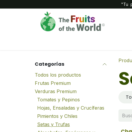
IR AL CONTENIDO
"Tu p
Inicio
Compañía
Tienda
Produ
Categorías
S
Todos los productos
Frutas Premium
Verduras Premium
To
Tomates y Pepinos
Hojas, Ensaladas y Crucíferas
Pimientos y Chiles
Setas y Trufas
Cha