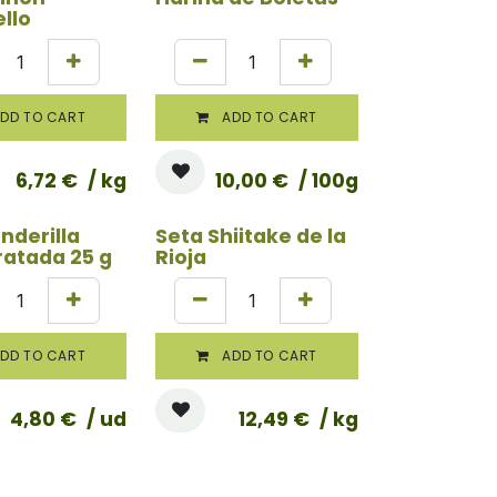
llo
DD TO CART
ADD TO CART
6,72
€
/ kg
10,00
€
/ 100g
nderilla
Seta Shiitake de la
ratada 25 g
Rioja
DD TO CART
ADD TO CART
4,80
€
/ ud
12,49
€
/ kg